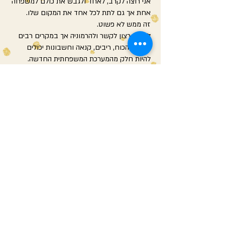
אני רוצה לקרב, לאחד ולגבש את כולם למשפחה
אחת אך גם לתת לכל אחד את המקום שלו.
זה ממש לא פשוט.
לרובנו רצון לקשר ולהרמוניה אך במקרים רבים
מאבקי הכוח, ריבים, קנאה וחשבונות יכולים
להיות חלק מהמערכת המשפחתית החדשה.
מתחים וכעסים עלולים להתגלות בין:
ההורה לילדי בן/ בת הזוג
בין ילדי כל אחד מבני הזוג
בין בני הזוג.
הילדים שותפים למסע בניית המשפחה החדשה.
שאלות רבות מעסיקות אותם: מה מקומי במארג
המשפחתי החדש?,
האם יקבלו אותי כפי שאני?
הילדים חווים התרגשות, ציפיה וכמיהה ליציבות
לצד בלבול, דאגה וחשש.
לעיתים תחושות אלו יקבלו ביטוי באמצעות
התנהגות לא נעימה ואף מפריעה.
יש לאפשר לילד להביע מגוון רגשות, תוך העברת