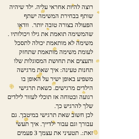
רוצה להיות אחראי עליה. ילד שיהיה
שותף בבחירת המשימה ישתף
הפעולה בצורה טובה יותר. וודאו
שהמשימה תואמת את גילו ויכולותיו .
משימה לא מותאמת יכולה לתסכל
לעומת משימה מותאמת שתחזק
ותעצים את תחושת המסוגלות שלו
תחנות טעינה: איך שאת מרגישה
משפיע באופן ישיר על האופן בו
הילדים מרגישים. כשאת תרגישי
רגועה ובטוחה אז תוכלי לעזור לילדים
שלך להרגיש כך.
לכן חשוב שאת תרגישי במיטבך. גם
עבורך וגם עבור ילדייך. איך תעשי
זאת:. תטעיני את עצמך 3 פעמים