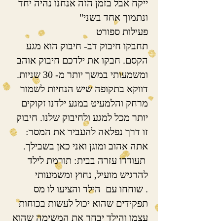
ייקח אבל בזמן הזה אנחנו נהיה יחד
ונתמוך אחד בשני"
פעילות ספורט
תחבקו חיבוק דב- חיבוק הוא מגע
הקסם. חבקו את ילדכם חיבוק אוהב
ומשמעותי במשך יותר מ- 30 שניות.
דווקא בתקופה שיש הנחיות לשמור
מרחק והלמעיט במגע ילדנו זקוקים
יותר מכל למגע ולחיבוק שלנו. חיבוק
זו דרך נפלאה להעביר את המסר:
אתה אהוב ומוגן ואני כאן בשבילך.
תעודדו עזרה בבית: תורמת לילד
להרגיש מועיל, נחוץ ומשמעותי
. שוחחו עם הילד והציעו לו מס
תפקידים שהוא יכול לעשות בכוחות
עצמו והילד יבחר את המשימה שהוא