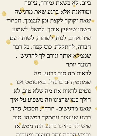
ביום. לא כשאת גמורה, עייפה
ומודאגת אלא ברגע שאת מרגישה
שאת זקוקה לקצת זמן לעצמך. תבחרי
משהו שיטעין אותך. למשל: לשמוע
שיר אהוב, לנוח, לשתות, לשוחח עם
חברה, להתקלת, כוס קפה. כל דבר
שממלא אותך וגורם לך להרגיש .
רגועה יותר
לראות מה טוב כרגע- מה
שמתמקדים בו גדל. באוטומט אנו
נוטים לראות את מה שלא טוב, לא
הולך כמו שרצינו וזה משפיע על איך
שאנו מרגישים- חרדה, תסכול, פחד.
ברגע שנעצור ונתמקד במשהו טוב
שיש לנו בחיינו ברגע הזה ממש אז
נרגיש הרבה יותר רגועים ונינוחים.